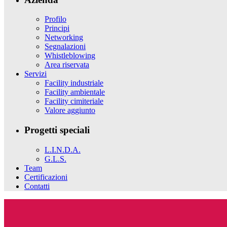
Profilo
Principi
Networking
Segnalazioni
Whistleblowing
Area riservata
Servizi
Facility industriale
Facility ambientale
Facility cimiteriale
Valore aggiunto
Progetti speciali
L.I.N.D.A.
G.L.S.
Team
Certificazioni
Contatti