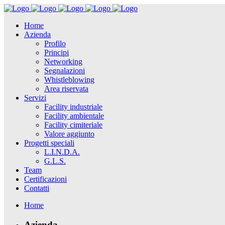
Home
Azienda
Profilo
Principi
Networking
Segnalazioni
Whistleblowing
Area riservata
Servizi
Facility industriale
Facility ambientale
Facility cimiteriale
Valore aggiunto
Progetti speciali
L.I.N.D.A.
G.L.S.
Team
Certificazioni
Contatti
Home
Azienda